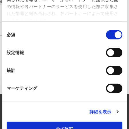
各種モーターのご紹介です。
の情報や各パートナーのサービスを使用した際に収集さ
れた情報と組み合わされ、各パートナーによって使用さ
れることがあります。
製品検索はこちらへ
同
必須
意
の
選
設定情報
択
統計
エレクトロニクス事業へのお問い
マーケティング
合わせ
RYODENでは、エレクトロニクス事業に関するあら
詳細を表示
ゆるお悩みを解決します。
まずは、お気軽にご相談ください。