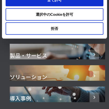
全て許可
お問い合わせはこちら
選択中のCookieを許可
拒否
製品・サービス
ソリューション
導入事例