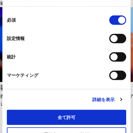
電線、ケーブル、ヒータのご紹介です。
れることがあります。
同
必須
意
の
選
設定情報
択
統計
マーケティング
表示デバイス
表示パネル、タッチパネル、表示モジュールから、超小型ディスプ
詳細を表示
レイまで、表示デバイスのご紹介です。
全て許可
製品検索はこちらへ