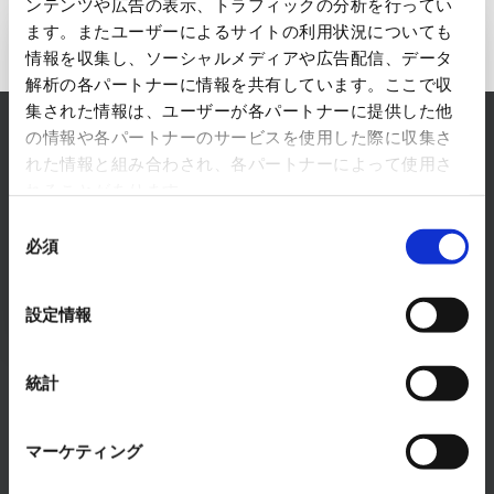
ンテンツや広告の表示、トラフィックの分析を行ってい
ます。またユーザーによるサイトの利用状況についても
エレクトロニクス事業へのお問い
情報を収集し、ソーシャルメディアや広告配信、データ
解析の各パートナーに情報を共有しています。ここで収
合わせ
集された情報は、ユーザーが各パートナーに提供した他
の情報や各パートナーのサービスを使用した際に収集さ
RYODENでは、エレクトロニクス事業に関するあら
れた情報と組み合わされ、各パートナーによって使用さ
ゆるお悩みを解決します。
れることがあります。
まずは、お気軽にご相談ください。
同
必須
意
お問い合わせはこちら
の
選
設定情報
択
統計
マーケティング
製品・サービス