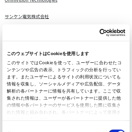
サンケン電気株式会社
日清紡マイクロデバイス株式会社
SUZHOU NOVOSENSE MICROELECTRONICS CO.,LTD.
このウェブサイトはCookieを使用します
このサイトではCookieを使って、ユーザーに合わせたコ
Vishay Intertechnology,Inc.
ンテンツや広告の表示、トラフィックの分析を行ってい
ます。またユーザーによるサイトの利用状況についても
イサハヤ電子株式会社
情報を収集し、ソーシャルメディアや広告配信、データ
解析の各パートナーに情報を共有しています。ここで収
集された情報は、ユーザーが各パートナーに提供した他
の情報や各パートナーのサービスを使用した際に収集さ
アナログ
れた情報と組み合わされ、各パートナーによって使用さ
れることがあります。
同