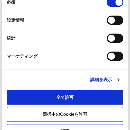
ABLIC Inc.
必須
意
の
選
Allegro MicroSystems, Inc.
設定情報
択
イサハヤ電子株式会社
統計
日本ライトン株式会社
マーケティング
日清紡マイクロデバイス株式会社
詳細を表示
OmniVision Technologies
全て許可
サンケン電気株式会社
選択中のCookieを許可