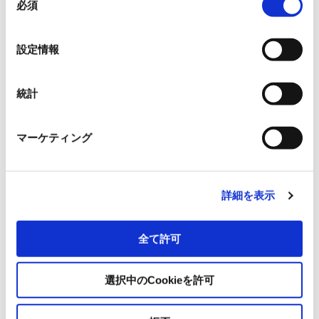
ABLIC Inc.
必須
意
の
選
Allegro MicroSystems, Inc.
設定情報
択
イサハヤ電子株式会社
統計
日本ライトン株式会社
マーケティング
日清紡マイクロデバイス株式会社
詳細を表示
OmniVision Technologies
全て許可
サンケン電気株式会社
選択中のCookieを許可