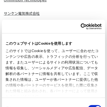
サンケン電気株式会社
日清紡マイクロデバイス株式会社
SUZHOU NOVOSENSE MICROELECTRONICS CO.,LTD.
このウェブサイトはCookieを使用します
このサイトではCookieを使って、ユーザーに合わせたコ
Vishay Intertechnology,Inc.
ンテンツや広告の表示、トラフィックの分析を行ってい
ます。またユーザーによるサイトの利用状況についても
イサハヤ電子株式会社
情報を収集し、ソーシャルメディアや広告配信、データ
解析の各パートナーに情報を共有しています。ここで収
集された情報は、ユーザーが各パートナーに提供した他
の情報や各パートナーのサービスを使用した際に収集さ
アナログ
れた情報と組み合わされ、各パートナーによって使用さ
れることがあります。
同