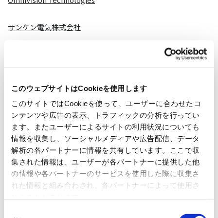
サンケン電気株式会社
日清紡マイクロデバイス株式会社
SUZHOU NOVOSENSE MICROELECTRONICS CO.,LTD.
このウェブサイトはCookieを使用します
このサイトではCookieを使って、ユーザーに合わせたコ
Vishay Intertechnology,Inc.
ンテンツや広告の表示、トラフィックの分析を行ってい
ます。またユーザーによるサイトの利用状況についても
イサハヤ電子株式会社
情報を収集し、ソーシャルメディアや広告配信、データ
解析の各パートナーに情報を共有しています。ここで収
集された情報は、ユーザーが各パートナーに提供した他
の情報や各パートナーのサービスを使用した際に収集さ
アナログ
れた情報と組み合わされ、各パートナーによって使用さ
れることがあります。
同