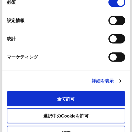
ABLIC Inc.
必須
意
の
選
Allegro MicroSystems, Inc.
設定情報
択
イサハヤ電子株式会社
統計
日本ライトン株式会社
マーケティング
日清紡マイクロデバイス株式会社
詳細を表示
OmniVision Technologies
全て許可
サンケン電気株式会社
選択中のCookieを許可