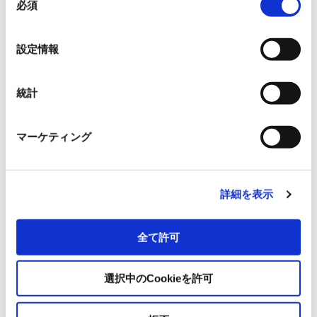
ABLIC Inc.
必須
意
の
選
Allegro MicroSystems, Inc.
設定情報
択
イサハヤ電子株式会社
統計
日本ライトン株式会社
マーケティング
日清紡マイクロデバイス株式会社
詳細を表示
OmniVision Technologies
全て許可
サンケン電気株式会社
選択中のCookieを許可