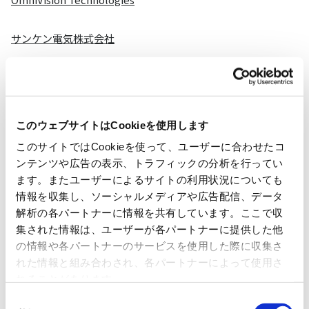
サンケン電気株式会社
日清紡マイクロデバイス株式会社
SUZHOU NOVOSENSE MICROELECTRONICS CO.,LTD.
このウェブサイトはCookieを使用します
このサイトではCookieを使って、ユーザーに合わせたコ
Vishay Intertechnology,Inc.
ンテンツや広告の表示、トラフィックの分析を行ってい
ます。またユーザーによるサイトの利用状況についても
イサハヤ電子株式会社
情報を収集し、ソーシャルメディアや広告配信、データ
解析の各パートナーに情報を共有しています。ここで収
集された情報は、ユーザーが各パートナーに提供した他
の情報や各パートナーのサービスを使用した際に収集さ
アナログ
れた情報と組み合わされ、各パートナーによって使用さ
れることがあります。
同