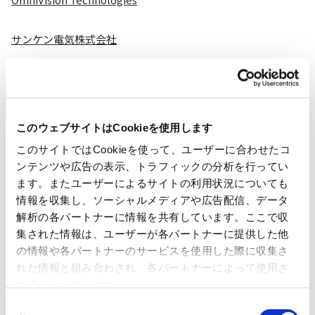
サンケン電気株式会社
日清紡マイクロデバイス株式会社
SUZHOU NOVOSENSE MICROELECTRONICS CO.,LTD.
このウェブサイトはCookieを使用します
このサイトではCookieを使って、ユーザーに合わせたコ
Vishay Intertechnology,Inc.
ンテンツや広告の表示、トラフィックの分析を行ってい
ます。またユーザーによるサイトの利用状況についても
イサハヤ電子株式会社
情報を収集し、ソーシャルメディアや広告配信、データ
解析の各パートナーに情報を共有しています。ここで収
集された情報は、ユーザーが各パートナーに提供した他
の情報や各パートナーのサービスを使用した際に収集さ
アナログ
れた情報と組み合わされ、各パートナーによって使用さ
れることがあります。
同