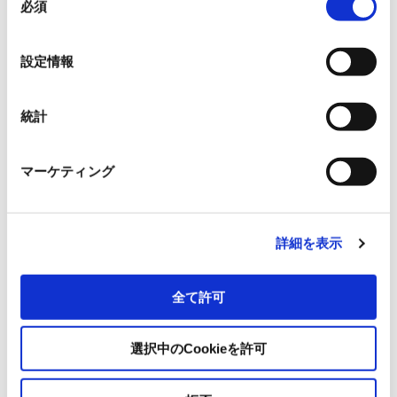
ABLIC Inc.
必須
意
の
選
Allegro MicroSystems, Inc.
設定情報
択
イサハヤ電子株式会社
統計
日本ライトン株式会社
マーケティング
日清紡マイクロデバイス株式会社
詳細を表示
OmniVision Technologies
全て許可
サンケン電気株式会社
選択中のCookieを許可