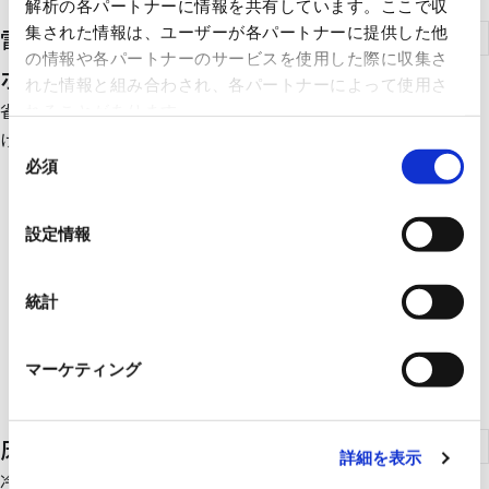
解析の各パートナーに情報を共有しています。ここで収
電気給湯機（エコキュート）、ダイヤ
集された情報は、ユーザーが各パートナーに提供した他
の情報や各パートナーのサービスを使用した際に収集さ
ホット
れた情報と組み合わされ、各パートナーによって使用さ
省エネ性に優れた「ヒートポンプ式」エコキュートの為、わき上
れることがあります。
げには少ない電気で高効率な運転が可能です。
同
必須
意
の
選
設定情報
択
統計
マーケティング
床暖房
詳細を表示
冷温水を使用して床暖房やパネルヒーターでの冷暖房を行うシス