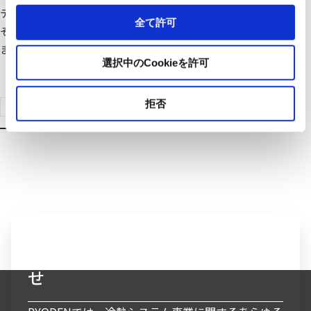
テムです。暖房時は、外気中にある熱を奪って防錆循環液を温め、
全て許可
その温水を床暖房パネルやパネルヒーターに通してお部屋を温め
ます。
選択中のCookieを許可
拒否
製品検索はこちらへ
冷熱システム事業へのお問い合わ
せ