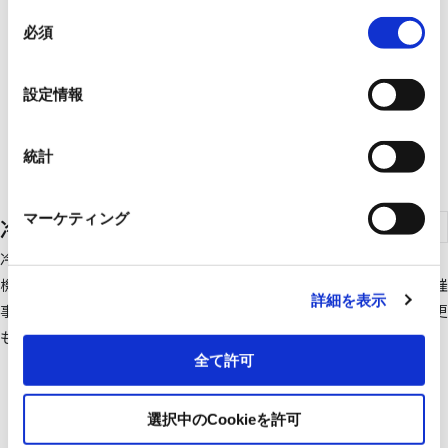
同
必須
意
の
選
設定情報
択
統計
マーケティング
冷凍冷蔵内蔵ショーケース
冷食・アイスから総菜・食料まで催事やレジ周りで大活躍の冷凍
機内蔵形をラインアップしています。工事不要な内蔵形により、催
詳細を表示
事、店舗リニューアル等に最適です。また設置後のレイアウト変更
も簡単です。
全て許可
選択中のCookieを許可