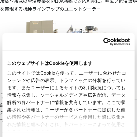
冷蔵～冷凍の全温度帯をR410A冷媒で対応可能に。幅広い低温環境
を実現する機種ラインアップのユニットクーラー
このウェブサイトはCookieを使用します
このサイトではCookieを使って、ユーザーに合わせたコ
ンテンツや広告の表示、トラフィックの分析を行ってい
ます。またユーザーによるサイトの利用状況についても
ブラインクーラー
情報を収集し、ソーシャルメディアや広告配信、データ
解析の各パートナーに情報を共有しています。ここで収
産業冷却用・工業用に最適なブラインクーラを豊富な機種シリー
集された情報は、ユーザーが各パートナーに提供した他
ズでラインアップ。様々な用途での使用を満足するカスタム対応
の情報や各パートナーのサービスを使用した際に収集さ
で多様なご要望にお応えします。
れた情報と組み合わされ、各パートナーによって使用さ
れることがあります。