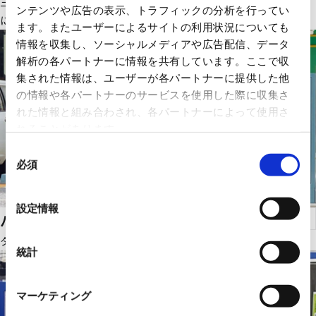
三菱プレシジョンのパーキングシステムは先進のシステムと長年
ンテンツや広告の表示、トラフィックの分析を行ってい
にわたる経験を活かし多様なシステムをラインアップ。
ます。またユーザーによるサイトの利用状況についても
情報を収集し、ソーシャルメディアや広告配信、データ
解析の各パートナーに情報を共有しています。ここで収
集された情報は、ユーザーが各パートナーに提供した他
の情報や各パートナーのサービスを使用した際に収集さ
れた情報と組み合わされ、各パートナーによって使用さ
れることがあります。
同
必須
意
の
選
設定情報
パークロックシステム
択
タイヤロックタイプの駐車場です。
統計
マーケティング