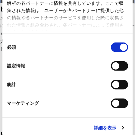
解析の各パートナーに情報を共有しています。ここで収
ビル設備運用システム＆プランニング
集された情報は、ユーザーが各パートナーに提供した他
メーカーも導入時期も異なる空調や照明などのビル設備を一元的
の情報や各パートナーのサービスを使用した際に収集さ
れた情報と組み合わされ、各パートナーによって使用さ
に効率よく運用したい。こんなニーズに、オープンプラットフォー
れることがあります。
ム対応の「facima」でお応えします。いま在る設備(facility)を最
大限(maximum)に活かし、ビルの省エネと快適性を強力サポー
同
必須
ト！
意
の
選
設定情報
択
統計
マーケティング
詳細を表示
ビル統合ソリューション