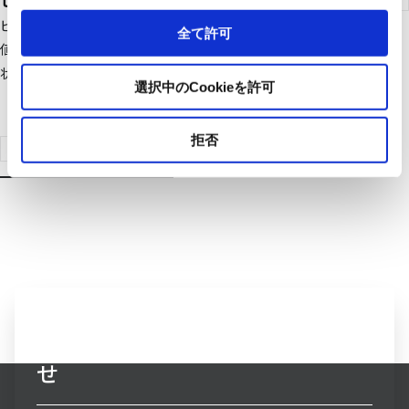
ビルに欠かせない設備を一括管理・制御！中小規模ビルの資産価
全て許可
値向上、管理業務の省力化・省人化、省エネを支援。ビルの利用
状況に合わせた機能追加も可能です。
選択中のCookieを許可
拒否
製品検索はこちらへ
ビルシステム事業へのお問い合わ
せ