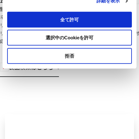
詳細を表示
監視・制御システムSA1-?｡はEthernetやCC-LinkIEなどの通信
ネットワークにより、設備の稼動情報やエネルギー使用量などを
全て許可
リアルタイムで収集。それぞれの部門が必要とする情報をタイム
リーに提供します。豊富な機能に加えて遠隔監視・制御などにも対
選択中のCookieを許可
応、設備監視、省エネ監視などのニーズに柔軟にお応えします。
拒否
製品検索はこちらへ
ビルシステム事業へのお問い合わ