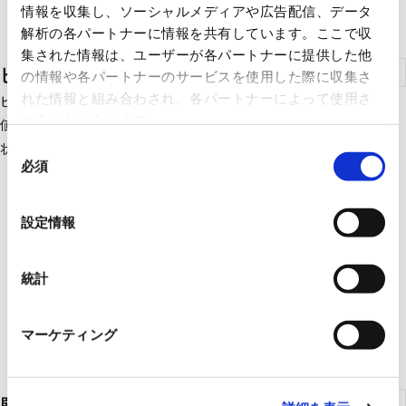
情報を収集し、ソーシャルメディアや広告配信、データ
解析の各パートナーに情報を共有しています。ここで収
集された情報は、ユーザーが各パートナーに提供した他
ビル統合ソリューション
の情報や各パートナーのサービスを使用した際に収集さ
れた情報と組み合わされ、各パートナーによって使用さ
ビルに欠かせない設備を一括管理・制御！中小規模ビルの資産価
れることがあります。
値向上、管理業務の省力化・省人化、省エネを支援。ビルの利用
状況に合わせた機能追加も可能です。
同
必須
意
の
選
設定情報
択
統計
マーケティング
監視・制御システム